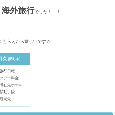
・海外旅行
でした！！！
もらえたら嬉しいです☺︎
目次
旅行日程
ツアー料金
滞在先ホテル
移動手段
観光先