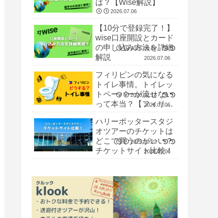
は？【Wise解説】
2026.07.06
【10分で登録完了！】
wise口座開設とカード
の申し込み方法を詳細
2026.06.22
解説
2026.07.06
フィリピンの気になる
トイレ事情。トイレッ
トペーパーが流せない
2026.02.13
って本当？【フィリピ
2026.07.06
ン留学】
ハリーポッタースタジ
オツアーのチケットは
どこで買うのがいい？
2025.10.22
チケットサイト比較！
2026.07.06