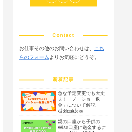
Contact
お仕事その他のお問い合わせは、
こち
らのフォーム
よりお気軽にどうぞ。
新着記事
急な予定変更でも大丈
夫！「ノーショー返
金」について解説
【Klook】
2026.08.06
親の口座から子供の
Wise口座に送金するに