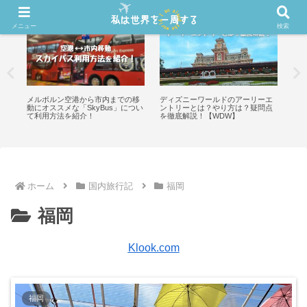
メニュー
検索
天カ
メルボルン空港から市内までの移
ディズニーワールドのアーリーエ
【W
で
動にオススメな「SkyBus」につい
ントリーとは？やり方は？疑問点
ニー
て利用方法を紹介！
を徹底解説！【WDW】
Ex
ホーム
国内旅行記
福岡
福岡
Klook.com
福岡