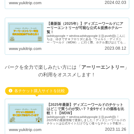
2024.02.03
www.yukitrip.com
【最新版（2025年）】ディズニーワールドにア
ーリーエントリーが可能な公式＆提携ホテル一
覧！
(adsbygoogle = window.adsbygoogle || []).push({});こんに
ちは、ゆきです☺︎フロリダにある「ウォルト・ディズニ
ー・ワールド（WDW）」に行く際、ホテル選びはとても重
要です！！ディズニーワールド
2023.08.12
www.yukitrip.com
パークを全力で楽しみたい方には「
アーリーエントリー
」
の利用をオススメします！
各チケット購入サイトを比較
【2025年最新】ディズニーワールドのチケット
はどこで買うのが安い？？全9サイトの価格を比
較！！【WDW】
(adsbygoogle = window.adsbygoogle || []).push({});！
2025年の最新情報で更新しました！ディズニーワールドの
チケットは公式サイトだけでなく様々なチケット手配サイ
トからも購入が可能ですが、沢山
2023.11.26
www.yukitrip.com