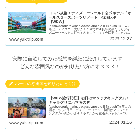
コスパ抜群！ディズニーワールド公式ホテル「オ
ールスタースポーツリゾート」宿泊レポ
【WDW】
(adsbygoogle = window.adsbygoogle || []).push({});こんに
ちは、ディズニー大好き！ユキです☺︎長年の夢だったディ
ズニーワールドに行ってきました！！！今回宿泊したの
は、ディズニーの公式ホテル「D
2023.12.27
www.yukitrip.com
実際に宿泊してみた感想を詳細に紹介しています！
どんな雰囲気なのか知りたい方にオススメ！
パークの雰囲気を知りたい方向け
【WDW旅行記②】初日はマジックキングダム！
キャラグリにハマるの巻
(adsbygoogle = window.adsbygoogle || []).push({});前回の
話はこちら2日目、ディズニーワールド初日はマジックキ
ングダムへ向かいます！ホテルから直通のシャトルバスが
出ているので、パークへのアクセ
2024.01.16
www.yukitrip.com