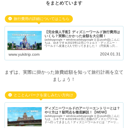
をまとめています
旅行費用の詳細についてはこちら
【完全個人手配】ディズニーワールド旅行費用は
いくら？実際にかかった金額を大公開！
(adsbygoogle = window.adsbygoogle || []).push({});こんに
ちは、ゆきです☺︎2023年12月にウォルト・ディズニー・
ワールドへ友達と2人で行ってきました！（円安真っ只
中）旅費の内訳と節約方法な
2024.01.31
www.yukitrip.com
まずは、実際に掛かった旅費総額を知って旅行計画を立て
ましょう！
とことんパークを楽しみたい方向け
ディズニーワールドのアーリーエントリーとは？
やり方は？疑問点を徹底解説！【WDW】
(adsbygoogle = window.adsbygoogle || []).push({});こんに
ちは、ユキです☺︎2023年12月に念願のディズニーワール
ドへ行ってきました！ディズニーワールドには「アーリー
エントリー」という便利な