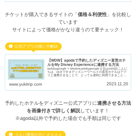
チケットが購入できるサイトの「
価格＆利便性
」を比較し
ています
サイトによって価格がかなり違うのて要チェック！
公式アプリの使い方解説
【WDW】agodaで予約したディズニー直営ホテ
ルをMy Disney Experienceに連携する方法
(adsbygoogle = window.adsbygoogle || []).push({});こんに
ちは、ゆきです☺︎ディズニーワールドの直営ホテルはアプ
リと連携させることで、とっても便利に利用できることを
知っていますか？？今回は、ホ
2023.11.20
www.yukitrip.com
予約したホテルをディズニー公式アプリに
連携させる方法
を画像付きで詳しく解説
しています！
※agoda以外で予約した場合でも手順は同じです
コスパ重視の方にオススメ