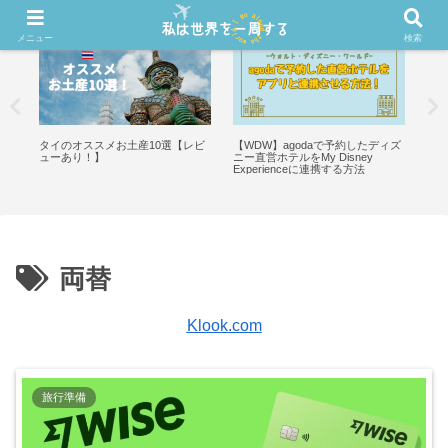
メニュー
検索
ー
タイのオススメお土産10選【レビ
【WDW】agodaで予約したディズ
【最
か
ューあり！】
ニー直営ホテルをMy Disney
ワ
Experienceに連携する方法
可
両替
Klook.com
旅行準備