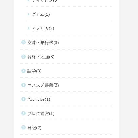
フィリピン
9
グアム
1
アメリカ
3
空港・飛行機
3
資格・勉強
3
語学
3
オススメ書籍
3
YouTube
1
ブログ運営
1
日記
2