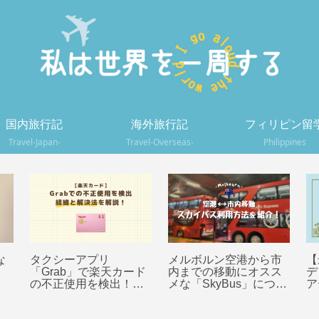
国内旅行記
海外旅行記
フィリピン留
Travel-Japan-
Travel-Overseas-
Philippines
な
タクシーアプリ
メルボルン空港から市
【
「Grab」で楽天カード
内までの移動にオスス
デ
の不正使用を検出！解
メな「SkyBus」につい
ア
除までの手順を解説
て利用方法を紹介！
可
ル