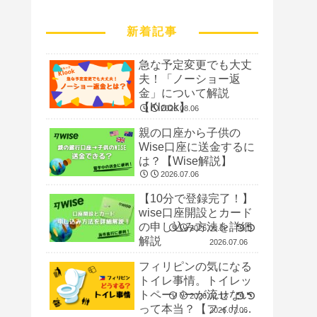
新着記事
急な予定変更でも大丈
夫！「ノーショー返
金」について解説
【Klook】
2026.08.06
親の口座から子供の
Wise口座に送金するに
は？【Wise解説】
2026.07.06
【10分で登録完了！】
wise口座開設とカード
の申し込み方法を詳細
2026.06.22
解説
2026.07.06
フィリピンの気になる
トイレ事情。トイレッ
トペーパーが流せない
2026.02.13
って本当？【フィリピ
2026.07.06