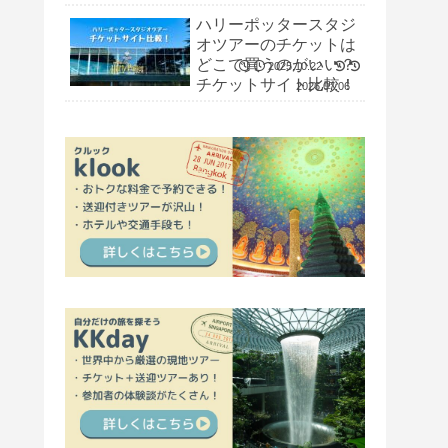
ン留学】
ハリーポッタースタジ
オツアーのチケットは
どこで買うのがいい？
2025.10.22
チケットサイト比較！
2026.07.06