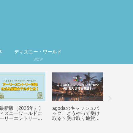
学
ディズニー・ワールド
WDW
最新版（2025年）】
agodaのキャッシュバ
ディズニ
ィズニーワールドに
ック、どうやって受け
オーラン
ーリーエントリーが
取る？受け取り通貨や
テルまで
能な公式＆提携ホテ
返金方法を解説！
徹底比較！
一覧！