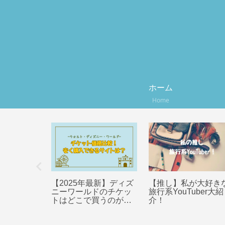
ホーム
Home
・パリ】
【2025年最新】ディズ
【推し】私が大好き
ードの使い方
ニーワールドのチケッ
旅行系YouTuber大紹
！！
トはどこで買うのが安
介！
い？？全9サイトの価格
を比較！！【WDW】