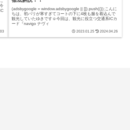
徹底解説！！
んに
今
(adsbygoogle = window.adsbygoogle || []).push({});こんに
C
ちは、初パリが寒すぎてコートの下に4枚も服を着込んで
観光していたゆきです☺︎今回は、観光に役立つ交通系ICカ
ード『navigo ナヴィ
.03
2023.01.25
2024.04.26