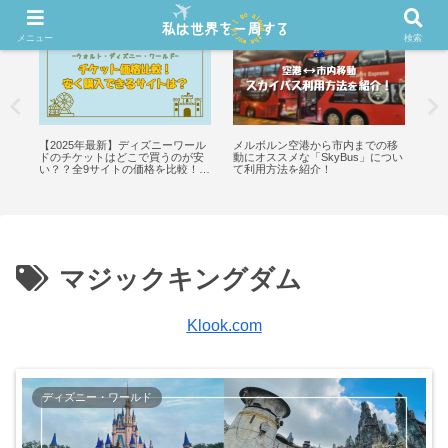
メニュー
検索
学
【2025年最新】ディズニーワール
メルボルン空港から市内までの移
【最
ドのチケットはどこで買うのが安
動にオススメな「SkyBus」につい
ワ
い？？全9サイトの価格を比較！！
て利用方法を紹介！
可
【WDW】
マジックキングダム
Klook.com
ディズニー・ワールド