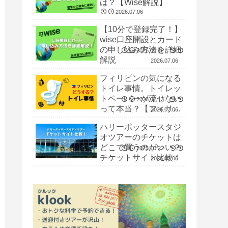
は？【Wise解説】
2026.07.06
【10分で登録完了！】
wise口座開設とカード
の申し込み方法を詳細
2026.06.22
解説
2026.07.06
フィリピンの気になる
トイレ事情。トイレッ
トペーパーが流せない
2026.02.13
って本当？【フィリピ
2026.07.06
ン留学】
ハリーポッタースタジ
オツアーのチケットは
どこで買うのがいい？
2025.10.22
チケットサイト比較！
2026.07.06