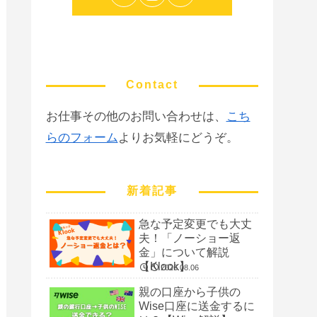
Contact
お仕事その他のお問い合わせは、
こち
らのフォーム
よりお気軽にどうぞ。
新着記事
急な予定変更でも大丈
夫！「ノーショー返
金」について解説
【Klook】
2026.08.06
親の口座から子供の
Wise口座に送金するに