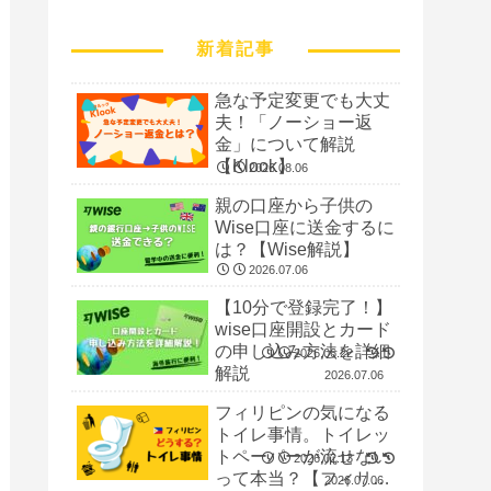
新着記事
急な予定変更でも大丈
夫！「ノーショー返
金」について解説
【Klook】
2026.08.06
親の口座から子供の
Wise口座に送金するに
は？【Wise解説】
2026.07.06
【10分で登録完了！】
wise口座開設とカード
の申し込み方法を詳細
2026.06.22
解説
2026.07.06
フィリピンの気になる
トイレ事情。トイレッ
トペーパーが流せない
2026.02.13
って本当？【フィリピ
2026.07.06