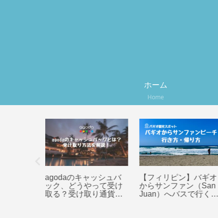
ホーム
Home
ャッシュバ
【フィリピン】バギオ
メルボルン空港から
やって受け
からサンファン（San
内までの移動にオス
取り通貨や
Juan）へバスで行く方
メな「SkyBus」に
解説！
法まとめ
て利用方法を紹介！