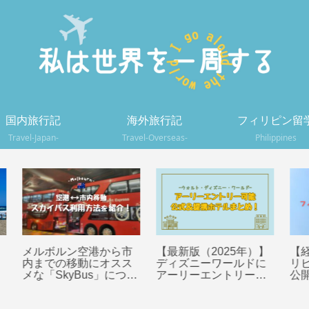
国内旅行記
海外旅行記
フィリピン留
Travel-Japan-
Travel-Overseas-
Philippines
市
【最新版（2025年）】
【経験者は語る】フィ
デ
ス
ディズニーワールドに
リピン留学の持ち物大
ア
つい
アーリーエントリーが
公開！！【バギオ】
は
可能な公式＆提携ホテ
を
ル一覧！