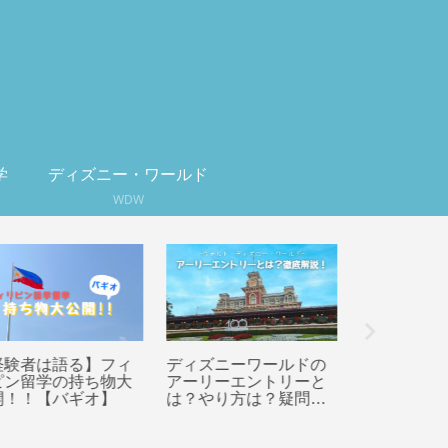
学
ディズニー・ワールド
WDW
ィズニーワールドの
【推し】私が大好きな
【WDW】a
ーリーエントリーと
旅行系YouTuber大紹
したディ
？やり方は？疑問点
介！
テルをMy D
徹底解説！【WDW】
Experie
方法