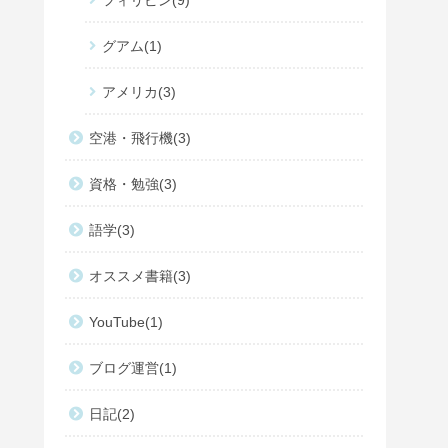
フィリピン
9
グアム
1
アメリカ
3
空港・飛行機
3
資格・勉強
3
語学
3
オススメ書籍
3
YouTube
1
ブログ運営
1
日記
2