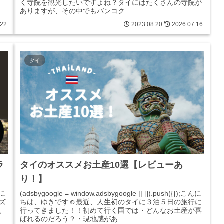
く寺院を観光したいですよね？タイにはたくさんの寺院が
ありますが、その中でもバンコク
.22
2023.08.20
2026.07.16
タイ
ラ
タイのオススメお土産10選【レビューあ
り！】
んに
(adsbygoogle = window.adsbygoogle || []).push({});こんに
ズ
ちは、ゆきです☺︎最近、人生初のタイに３泊５日の旅行に
、
行ってきました！！初めて行く国では・どんなお土産が喜
ばれるのだろう？・現地感があ