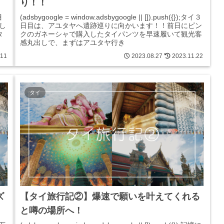
り！！
目
(adsbygoogle = window.adsbygoogle || []).push({});タイ３
し
日目は、アユタヤへ遺跡巡りに向かいます！！前日にピン
タ
クのガネーシャで購入したタイパンツを早速履いて観光客
感丸出しで、まずはアユタヤ行き
.11
2023.08.27
2023.11.22
タイ
ズ
【タイ旅行記②】爆速で願いを叶えてくれる
と噂の場所へ！