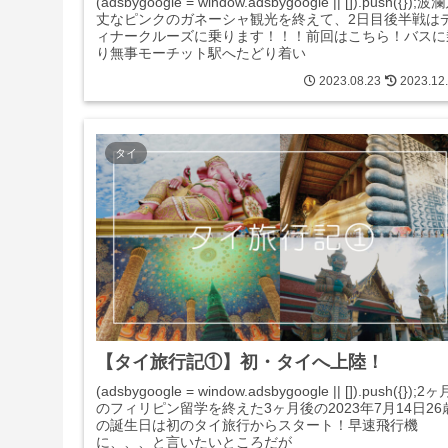
(adsbygoogle = window.adsbygoogle || []).push({});波
丈なピンクのガネーシャ観光を終えて、2日目後半戦は
ィナークルーズに乗ります！！！前回はこちら！バスに
り無事モーチット駅へたどり着い
2023.08.23
2023.12
タイ
【タイ旅行記①】初・タイへ上陸！
(adsbygoogle = window.adsbygoogle || []).push({});2ヶ
のフィリピン留学を終えた3ヶ月後の2023年7月14日26
の誕生日は初のタイ旅行からスタート！早速飛行機
に、、、と言いたいところだが