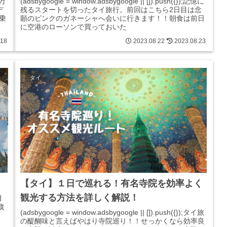
瀾万
(adsbygoogle = window.adsbygoogle || []).push({});記憶に
デ
残るスタートを切ったタイ旅行。前回はこちら2日目は念
乗
願のピンクのガネーシャへ会いに行きます！！朝食は前日
に空港のローソンで買っておいた
.18
2023.08.22
2023.08.23
タイ
【タイ】１日で巡れる！有名寺院を効率よく
観光する方法を詳しく解説！
月
歳
(adsbygoogle = window.adsbygoogle || []).push({});タイ旅
の醍醐味と言えばやはり寺院巡り！！せっかくなら効率良