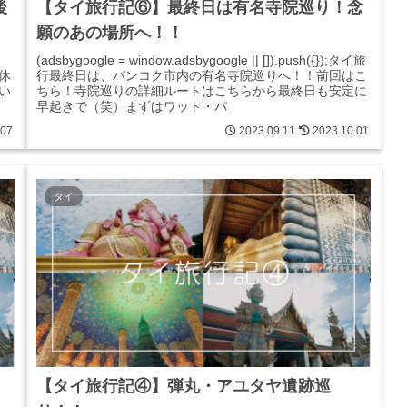
後
【タイ旅行記⑥】最終日は有名寺院巡り！念
願のあの場所へ！！
(adsbygoogle = window.adsbygoogle || []).push({});タイ旅
休
行最終日は、バンコク市内の有名寺院巡りへ！！前回はこ
い
ちら！寺院巡りの詳細ルートはこちらから最終日も安定に
早起きで（笑）まずはワット・パ
.07
2023.09.11
2023.10.01
タイ
【タイ旅行記④】弾丸・アユタヤ遺跡巡